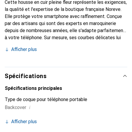
Cette housse en cuir pleine fleur représente les exigences,
la qualité et l'expertise de la boutique française Noreve.
Elle protège votre smartphone avec raffinement. Conçue
par des artisans qui sont des experts en maroquinerie
depuis de nombreuses années, elle s'adapte parfaitement
à votre téléphone. Sur mesure, ses courbes délicates lui
confèrent une véritable seconde peau. Elle devient
Afficher plus
l'accessoire chic et indispensable de votre smartphone.
Reconnaître internationalement pour ses produits de
haute qualité, la marque Noreve est un choix sûr pour une
clientèle exigeante.
Spécifications
Spécifications principales
Type de coque pour téléphone portable
i
Backcover
Afficher plus