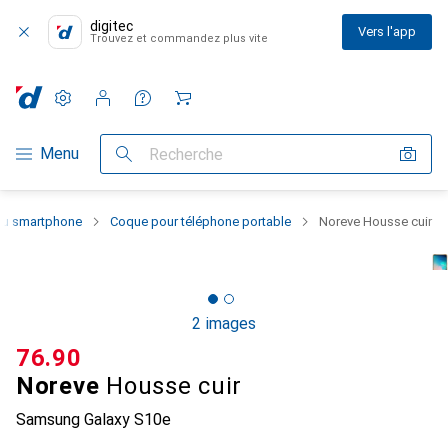
digitec
Vers l'app
Trouvez et commandez plus vite
Paramètres
Compte client
Listes de comparaison
Listes d'envies
Panier
Navigation par catégorie
Menu
Recherche
 du smartphone
Coque pour téléphone portable
Noreve Housse cuir
2 images
CHF
76.90
Noreve
Housse cuir
Samsung Galaxy S10e