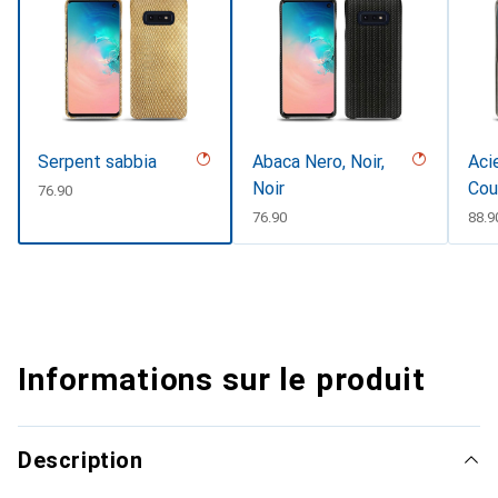
Serpent sabbia
Abaca Nero, Noir,
Acie
Noir
Cou
CHF
76.90
CHF
76.90
CHF
88.9
Informations sur le produit
Description