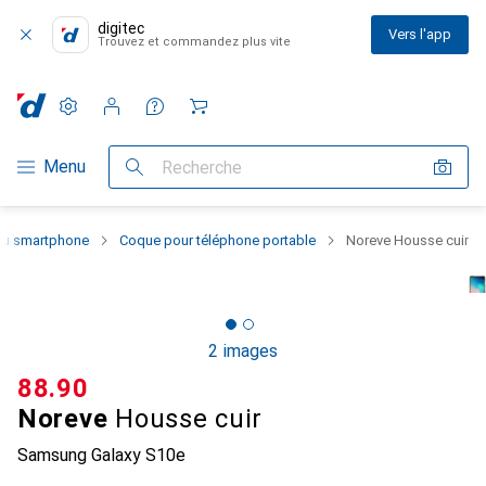
digitec
Vers l'app
Trouvez et commandez plus vite
Paramètres
Compte client
Listes de comparaison
Listes d'envies
Panier
Navigation par catégorie
Menu
Recherche
 du smartphone
Coque pour téléphone portable
Noreve Housse cuir
2 images
CHF
88.90
Noreve
Housse cuir
Samsung Galaxy S10e