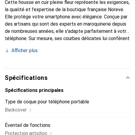
Cette housse en cuir pleine fleur représente les exigences,
la qualité et l'expertise de la boutique française Noreve.
Elle protège votre smartphone avec élégance. Conçue par
des artisans qui sont des experts en maroquinerie depuis
de nombreuses années, elle s'adapte parfaitement à votre
téléphone. Sur mesure, ses courbes délicates lui confèrent
une véritable seconde peau. Elle devient l'accessoire chic
Afficher plus
et essentiel de votre smartphone. Reconnaître
internationalement pour ses produits de haute qualité, la
marque Noreve est un choix sûr pour une clientèle
exigeante.
Spécifications
Spécifications principales
Type de coque pour téléphone portable
i
Backcover
Éventail de fonctions
i
Protection antichoc