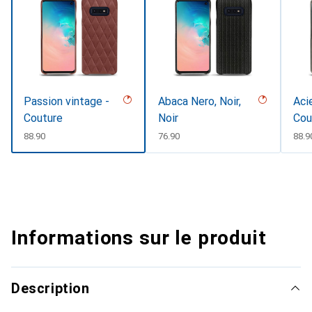
Passion vintage -
Abaca Nero, Noir,
Acie
Couture
Noir
Cou
CHF
88.90
CHF
76.90
CHF
88.9
Informations sur le produit
Description