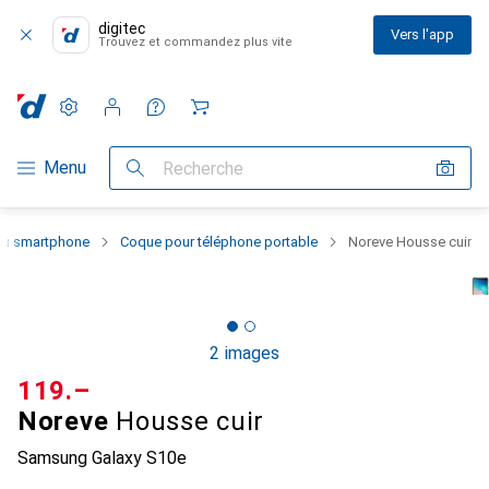
digitec
Vers l'app
Trouvez et commandez plus vite
Paramètres
Compte client
Listes de comparaison
Listes d'envies
Panier
Navigation par catégorie
Menu
Recherche
 du smartphone
Coque pour téléphone portable
Noreve Housse cuir
2 images
CHF
119.–
Noreve
Housse cuir
Samsung Galaxy S10e