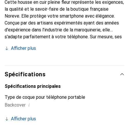
Cette housse en cuir pleine fleur représente les exigences,
la qualité et le savoir-faire de la boutique française
Noreve. Elle protège votre smartphone avec élégance.
Conçue par des artisans expérimentés ayant des années
d'expérience dans l'industrie de la maroquinerie, elle
s'adapte parfaitement à votre téléphone. Sur mesure, ses
courbes délicates lui confèrent une véritable seconde
Afficher plus
peau. Elle devient un accessoire chic et indispensable pour
votre smartphone. Reconnaître internationalement pour
ses produits de haute qualité, la marque Noreve est un
choix fiable pour une clientèle exigeante.
Spécifications
Spécifications principales
Type de coque pour téléphone portable
i
Backcover
Afficher plus