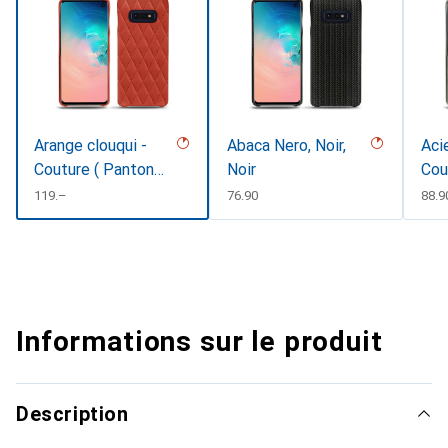
Arange clouqui -
Abaca Nero, Noir,
Acie
Couture ( Pantone
Noir
Cou
#D33108 )
CHF
119.–
CHF
76.90
CHF
88.9
Informations sur le produit
Description