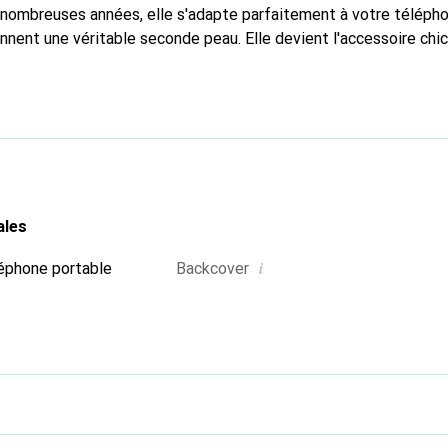
nombreuses années, elle s'adapte parfaitement à votre télépho
onnent une véritable seconde peau. Elle devient l'accessoire chi
 La marque Noreve est reconnue internationalement pour ses pr
choix sûr pour une clientèle exigeante.
ales
i
éphone portable
Backcover