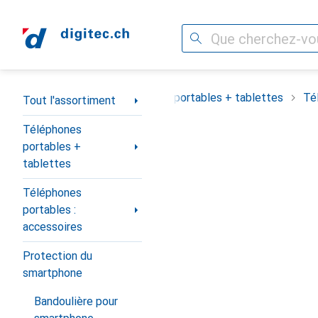
Recherche
Navigation par catégorie
Tout l'assortiment
Téléphones portables + tablettes
Té
Tout l'assortiment
Téléphones
portables +
tablettes
Téléphones
portables :
accessoires
Protection du
smartphone
Bandoulière pour