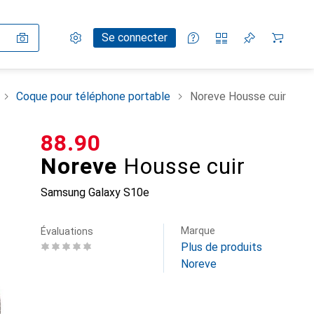
Paramètres
Compte client
Listes de comparaison
Listes d'envies
Panier
Se connecter
Coque pour téléphone portable
Noreve Housse cuir
CHF
88.90
Noreve
Housse cuir
Samsung Galaxy S10e
Marque
Évaluations
Plus de produits
Noreve