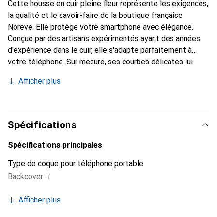
Cette housse en cuir pleine fleur représente les exigences,
la qualité et le savoir-faire de la boutique française
Noreve. Elle protège votre smartphone avec élégance.
Conçue par des artisans expérimentés ayant des années
d'expérience dans le cuir, elle s'adapte parfaitement à
votre téléphone. Sur mesure, ses courbes délicates lui
donnent une véritable seconde peau. Elle devient un
Afficher plus
accessoire chic et indispensable pour votre smartphone.
Reconnaître internationalement pour ses produits de
haute qualité, la marque Noreve est un choix fiable pour
une clientèle exigeante.
Spécifications
Spécifications principales
Type de coque pour téléphone portable
i
Backcover
Afficher plus