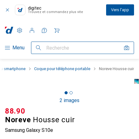
digitec
Vers l'app
Trouvez et commandez plus vite
Paramètres
Compte client
Listes de comparaison
Listes d'envies
Panier
Navigation par catégorie
Menu
Recherche
 du smartphone
Coque pour téléphone portable
Noreve Housse cuir
2 images
CHF
88.90
Noreve
Housse cuir
Samsung Galaxy S10e