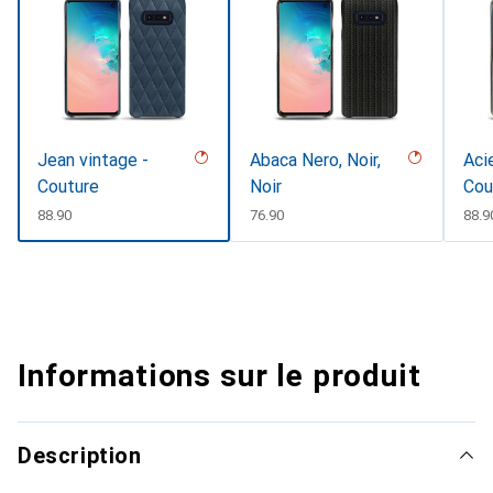
Jean vintage -
Abaca Nero, Noir,
Acie
Couture
Noir
Cou
CHF
88.90
CHF
76.90
CHF
88.9
Informations sur le produit
Description