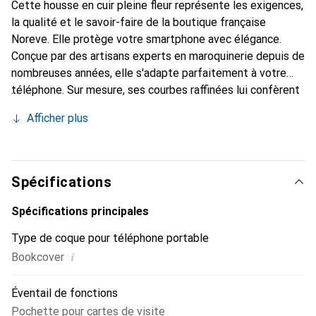
Cette housse en cuir pleine fleur représente les exigences,
la qualité et le savoir-faire de la boutique française
Noreve. Elle protège votre smartphone avec élégance.
Conçue par des artisans experts en maroquinerie depuis de
nombreuses années, elle s'adapte parfaitement à votre
téléphone. Sur mesure, ses courbes raffinées lui confèrent
une véritable seconde peau. Elle devient l'accessoire chic
Afficher plus
et indispensable pour votre smartphone. La marque
Noreve est reconnue internationalement pour ses produits
de haute qualité et constitue un choix sûr pour une
clientèle exigeante.
Spécifications
Spécifications principales
Type de coque pour téléphone portable
i
Bookcover
Éventail de fonctions
Pochette pour cartes de visite