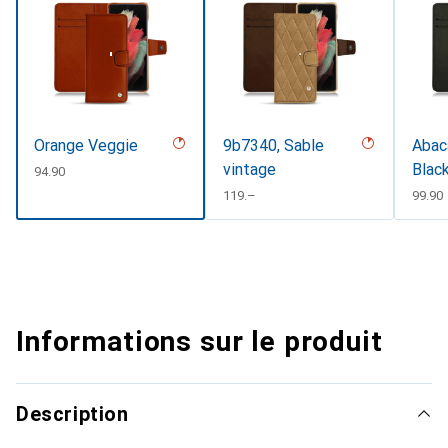
Orange Veggie
9b7340, Sable
Abaca
vintage
Black
CHF
94.90
CHF
119.–
CHF
99.90
Informations sur le produit
Description