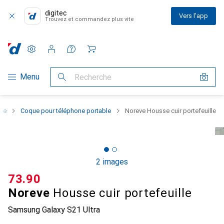
digitec
Vers l'app
Trouvez et commandez plus vite
Paramètres
Compte client
Listes de comparaison
Listes d'envies
Panier
Navigation par catégorie
Menu
Recherche
one
Coque pour téléphone portable
Noreve Housse cuir portefeuille
2 images
CHF
73.90
Noreve
Housse cuir portefeuille
Samsung Galaxy S21 Ultra