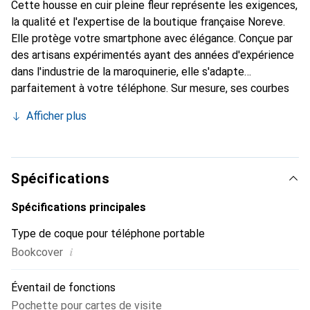
Cette housse en cuir pleine fleur représente les exigences,
la qualité et l'expertise de la boutique française Noreve.
Elle protège votre smartphone avec élégance. Conçue par
des artisans expérimentés ayant des années d'expérience
dans l'industrie de la maroquinerie, elle s'adapte
parfaitement à votre téléphone. Sur mesure, ses courbes
délicates lui confèrent une véritable seconde peau. Elle
Afficher plus
devient un accessoire chic et indispensable pour votre
smartphone. Reconnaître internationalement pour ses
produits de haute qualité, la marque Noreve est un choix
fiable pour une clientèle exigeante.
Spécifications
Spécifications principales
Type de coque pour téléphone portable
i
Bookcover
Éventail de fonctions
Pochette pour cartes de visite