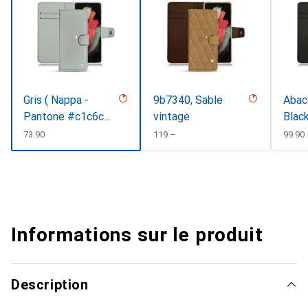
Gris ( Nappa -
9b7340, Sable
Abaca
Pantone #c1c6c8
vintage
Black
)
CHF
73.90
CHF
119.–
CHF
99.90
Informations sur le produit
Description