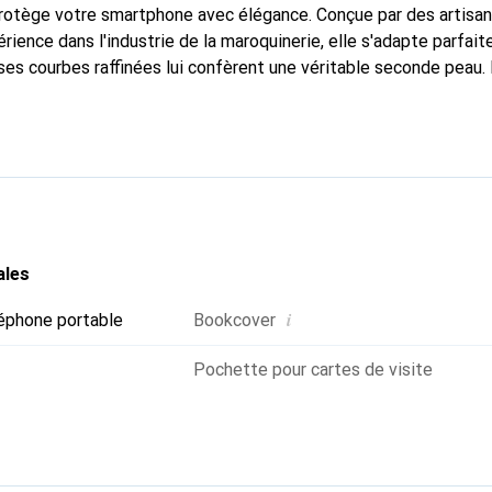
 protège votre smartphone avec élégance. Conçue par des artisa
rience dans l'industrie de la maroquinerie, elle s'adapte parfai
ses courbes raffinées lui confèrent une véritable seconde peau. 
dispensable pour votre smartphone. Reconnaissante à l'internatio
que Noreve est un choix fiable pour une clientèle exigeante.
ales
i
éphone portable
Bookcover
Pochette pour cartes de visite