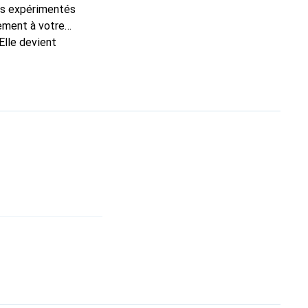
ns expérimentés
tement à votre
Elle devient
nal pour ses produits