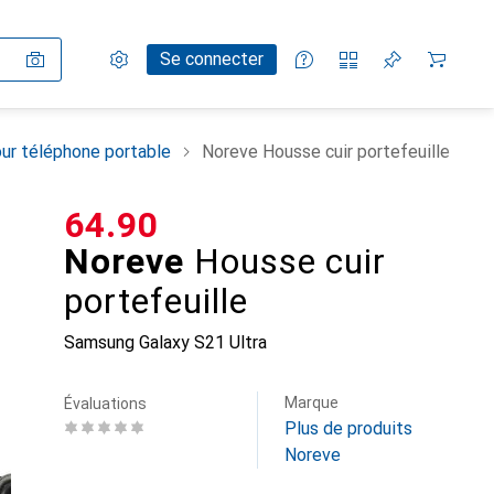
Paramètres
Compte client
Listes de comparaison
Listes d'envies
Panier
Se connecter
ur téléphone portable
Noreve Housse cuir portefeuille
CHF
64.90
Noreve
Housse cuir
portefeuille
Samsung Galaxy S21 Ultra
Marque
Évaluations
Plus de produits
Noreve