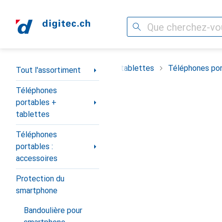
Recherche
Navigation par catégorie
timent
Téléphones portables + tablettes
Téléphones por
Tout l'assortiment
Téléphones
portables +
tablettes
Téléphones
portables :
accessoires
Protection du
smartphone
Bandoulière pour