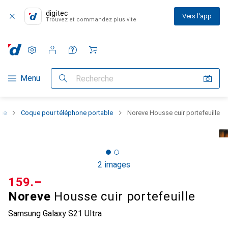
digitec
Vers l'app
Trouvez et commandez plus vite
Paramètres
Compte client
Listes de comparaison
Listes d'envies
Panier
Navigation par catégorie
Menu
Recherche
one
Coque pour téléphone portable
Noreve Housse cuir portefeuille
2 images
CHF
159.–
Noreve
Housse cuir portefeuille
Samsung Galaxy S21 Ultra