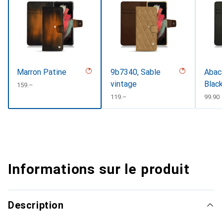
Marron Patine
9b7340, Sable
Abaca
vintage
Black
CHF
159.–
CHF
119.–
CHF
99.90
Informations sur le produit
Description