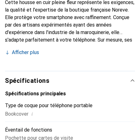
Cette housse en cuir pleine fleur représente les exigences,
la qualité et l'expertise de la boutique française Noreve.
Elle protège votre smartphone avec raffinement. Conçue
par des artisans expérimentés ayant des années
d'expérience dans l'industrie de la maroquinerie, elle
s'adapte parfaitement à votre téléphone. Sur mesure, ses
courbes délicates lui confèrent une véritable seconde
Afficher plus
peau. Elle devient un accessoire chic et indispensable pour
votre smartphone. Reconnaître à l'international pour ses
produits de haute qualité, la marque Noreve est un choix
fiable pour une clientèle exigeante.
Spécifications
Spécifications principales
Type de coque pour téléphone portable
i
Bookcover
Éventail de fonctions
Pochette pour cartes de visite