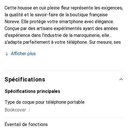
Cette housse en cuir pleine fleur représente les exigences,
la qualité et le savoir-faire de la boutique française
Noreve. Elle protège votre smartphone avec élégance.
Conçue par des artisans expérimentés ayant des années
d'expérience dans l'industrie de la maroquinerie, elle
s'adapte parfaitement à votre téléphone. Sur mesure, ses
courbes délicates lui donnent une véritable seconde peau.
Afficher plus
Elle devient l'accessoire chic et indispensable pour votre
smartphone. Reconnaître internationalement pour ses
produits de haute qualité, la marque Noreve est un choix
fiable pour une clientèle exigeante.
Spécifications
Spécifications principales
Type de coque pour téléphone portable
i
Bookcover
Éventail de fonctions