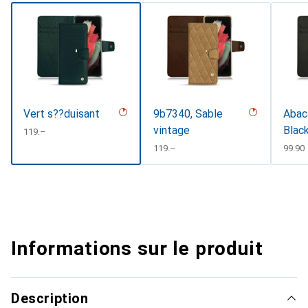
Vert s??duisant
9b7340, Sable
Abaca
vintage
Black
CHF
119.–
CHF
119.–
CHF
99.90
Informations sur le produit
Description