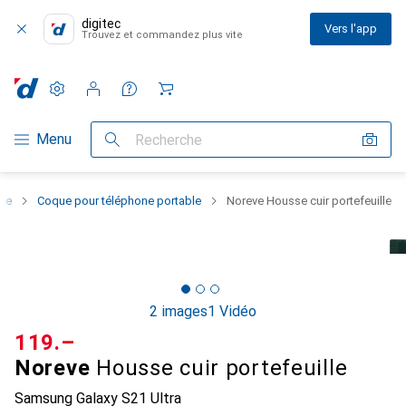
digitec
Vers l'app
Trouvez et commandez plus vite
Paramètres
Compte client
Listes de comparaison
Listes d'envies
Panier
Navigation par catégorie
Menu
Recherche
one
Coque pour téléphone portable
Noreve Housse cuir portefeuille
2 images
1 Vidéo
CHF
119.–
Noreve
Housse cuir portefeuille
Samsung Galaxy S21 Ultra