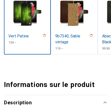
Vert Patine
9b7340, Sable
Abaca
vintage
Black
CHF
159.–
CHF
119.–
CHF
99.90
Informations sur le produit
Description