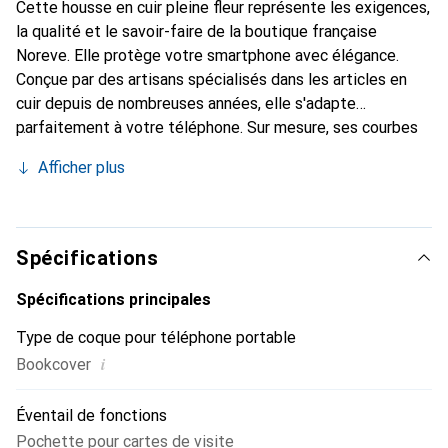
Cette housse en cuir pleine fleur représente les exigences,
la qualité et le savoir-faire de la boutique française
Noreve. Elle protège votre smartphone avec élégance.
Conçue par des artisans spécialisés dans les articles en
cuir depuis de nombreuses années, elle s'adapte
parfaitement à votre téléphone. Sur mesure, ses courbes
fines lui donnent une véritable seconde peau. Elle devient
Afficher plus
l'accessoire chic et indispensable pour votre smartphone.
Reconnu internationalement pour ses produits de haute
qualité, la marque Noreve est un choix sûr pour une
clientèle exigeante.
Spécifications
Spécifications principales
Type de coque pour téléphone portable
i
Bookcover
Éventail de fonctions
Pochette pour cartes de visite