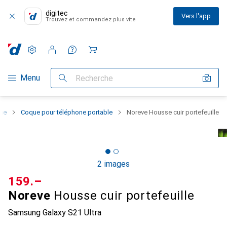
digitec
Vers l'app
Trouvez et commandez plus vite
Paramètres
Compte client
Listes de comparaison
Listes d'envies
Panier
Navigation par catégorie
Menu
Recherche
one
Coque pour téléphone portable
Noreve Housse cuir portefeuille
2 images
CHF
159.–
Noreve
Housse cuir portefeuille
Samsung Galaxy S21 Ultra