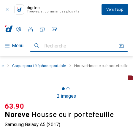
digitec
Vers l'app
Trouvez et commandez plus vite
Paramètres
Compte client
Listes de comparaison
Listes d'envies
Panier
Navigation par catégorie
Menu
Recherche
one
Coque pour téléphone portable
Noreve Housse cuir portefeuille
2 images
CHF
63.90
Noreve
Housse cuir portefeuille
Samsung Galaxy A5 (2017)