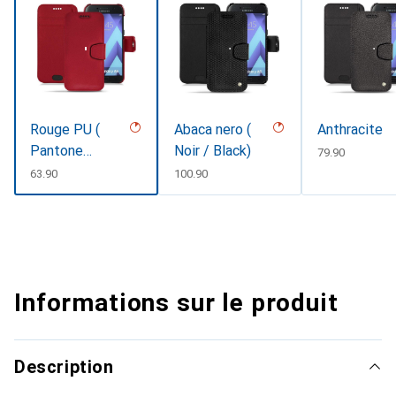
Rouge PU (
Abaca nero (
Anthracite
Pantone
Noir / Black)
CHF
79.90
#d50032 )
CHF
63.90
CHF
100.90
Informations sur le produit
Description