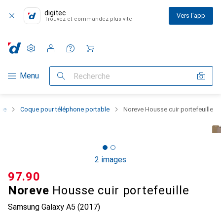
digitec
Vers l'app
Trouvez et commandez plus vite
Paramètres
Compte client
Listes de comparaison
Listes d'envies
Panier
Navigation par catégorie
Menu
Recherche
one
Coque pour téléphone portable
Noreve Housse cuir portefeuille
2 images
CHF
97.90
Noreve
Housse cuir portefeuille
Samsung Galaxy A5 (2017)