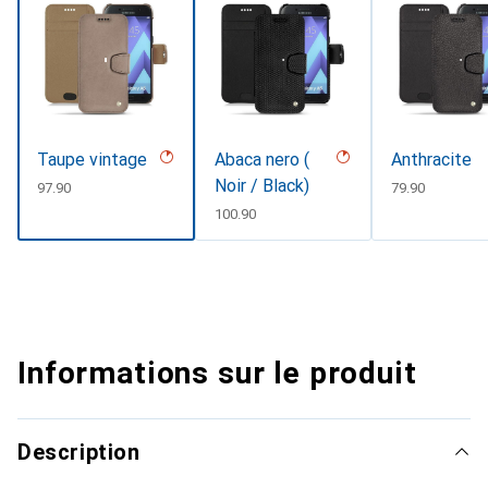
Taupe vintage
Abaca nero (
Anthracite
Noir / Black)
CHF
97.90
CHF
79.90
CHF
100.90
Informations sur le produit
Description