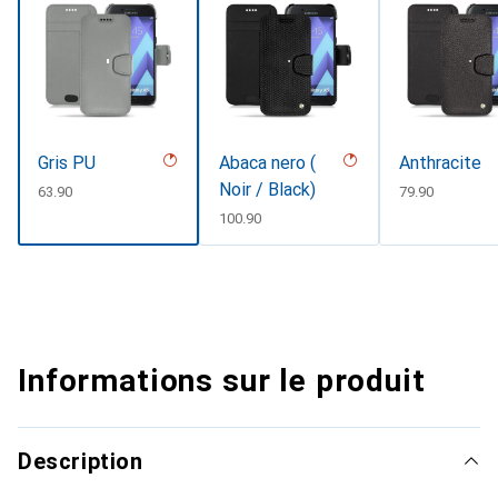
Gris PU
Abaca nero (
Anthracite
Noir / Black)
CHF
63.90
CHF
79.90
CHF
100.90
Informations sur le produit
Description