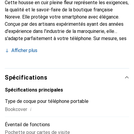
Cette housse en cuir pleine fleur représente les exigences,
la qualité et le savoir-faire de la boutique française
Noreve. Elle protège votre smartphone avec élégance.
Conçue par des artisans expérimentés ayant des années
d'expérience dans l'industrie de la maroquinerie, elle
s'adapte parfaitement à votre téléphone. Sur mesure, ses
courbes raffinées lui donnent une véritable seconde peau.
Afficher plus
Elle devient l'accessoire chic et indispensable pour votre
smartphone. Reconnaissable à l'international pour ses
produits de haute qualité, la marque Noreve est un choix
fiable pour une clientèle exigeante.
Spécifications
Spécifications principales
Type de coque pour téléphone portable
i
Bookcover
Éventail de fonctions
Pochette pour cartes de visite