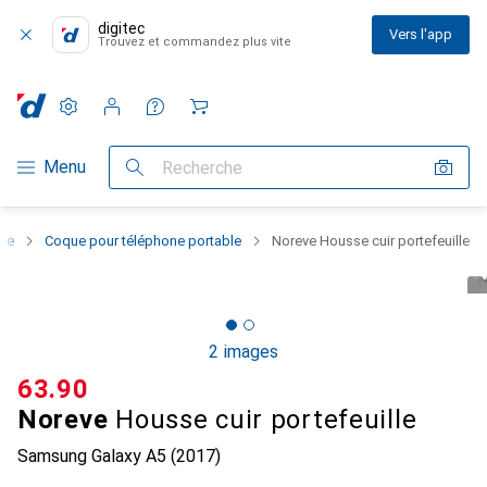
digitec
Vers l'app
Trouvez et commandez plus vite
Paramètres
Compte client
Listes de comparaison
Listes d'envies
Panier
Navigation par catégorie
Menu
Recherche
one
Coque pour téléphone portable
Noreve Housse cuir portefeuille
2 images
CHF
63.90
Noreve
Housse cuir portefeuille
Samsung Galaxy A5 (2017)