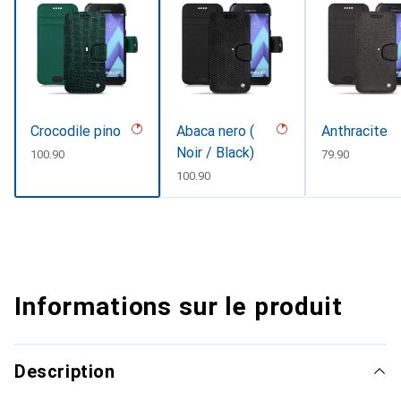
Crocodile pino
Abaca nero (
Anthracite
Noir / Black)
CHF
100.90
CHF
79.90
CHF
100.90
Informations sur le produit
Description