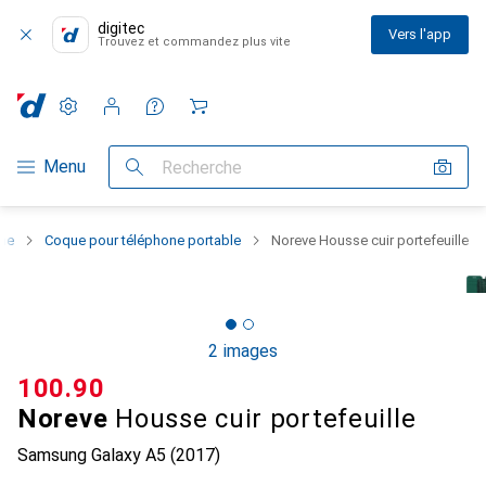
digitec
Vers l'app
Trouvez et commandez plus vite
Paramètres
Compte client
Listes de comparaison
Listes d'envies
Panier
Navigation par catégorie
Menu
Recherche
one
Coque pour téléphone portable
Noreve Housse cuir portefeuille
2 images
CHF
100.90
Noreve
Housse cuir portefeuille
Samsung Galaxy A5 (2017)