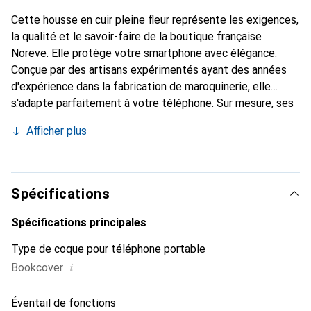
Cette housse en cuir pleine fleur représente les exigences,
la qualité et le savoir-faire de la boutique française
Noreve. Elle protège votre smartphone avec élégance.
Conçue par des artisans expérimentés ayant des années
d'expérience dans la fabrication de maroquinerie, elle
s'adapte parfaitement à votre téléphone. Sur mesure, ses
courbes délicates lui confèrent une véritable seconde
Afficher plus
peau. Elle devient l'accessoire chic et indispensable pour
votre smartphone. Reconnaître internationalement pour
ses produits de haute qualité, la marque Noreve est un
choix fiable pour une clientèle exigeante.
Spécifications
Spécifications principales
Type de coque pour téléphone portable
i
Bookcover
Éventail de fonctions