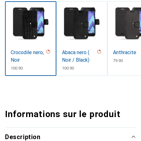
Crocodile nero,
Abaca nero (
Anthracite
Noir
Noir / Black)
CHF
79.90
CHF
100.90
CHF
100.90
Informations sur le produit
Description