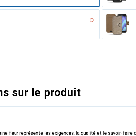
ero, Noir, Noir
umo
n
ne
erranéen
tage
pino
age
r
ocodile
 vintage
ntage
lack )
ent nero
ouqui
illésimé
ine
upelenc
iclamino
tage
assion
s sur le produit
ine fleur représente les exigences, la qualité et le savoir-faire 