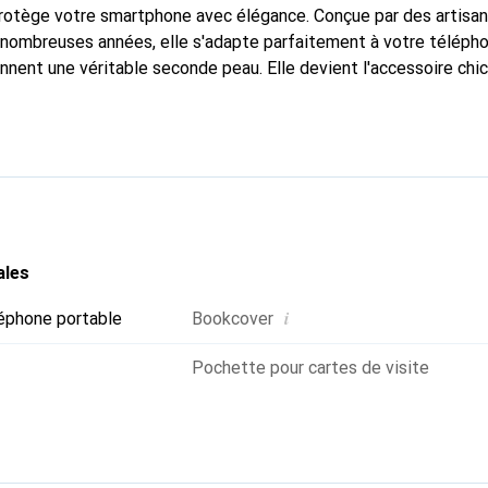
protège votre smartphone avec élégance. Conçue par des artisa
nombreuses années, elle s'adapte parfaitement à votre télépho
onnent une véritable seconde peau. Elle devient l'accessoire chi
Reconnaître internationalement pour ses produits de haute qual
 pour une clientèle exigeante.
ales
i
éphone portable
Bookcover
Pochette pour cartes de visite