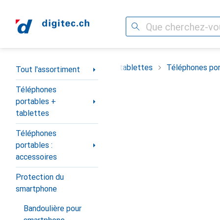
Recherche
Navigation par catégorie
timent
Téléphones portables + tablettes
Téléphones por
Tout l'assortiment
Téléphones
portables +
tablettes
Téléphones
portables :
accessoires
Protection du
smartphone
Bandoulière pour