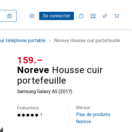
Paramètres
Compte client
Listes de comparaison
Listes d'envies
Panier
Se connecter
ur téléphone portable
Noreve Housse cuir portefeuille
CHF
159.–
Noreve
Housse cuir
portefeuille
Samsung Galaxy A5 (2017)
Marque
Évaluations
Plus de produits
1
Noreve