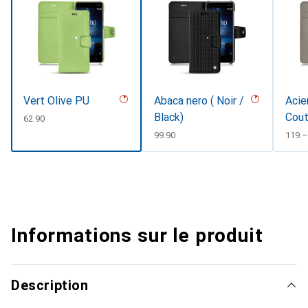
Vert Olive PU
Abaca nero ( Noir /
Acie
Black)
Cout
CHF
62.90
#d8
CHF
99.90
CHF
119.–
Informations sur le produit
Description