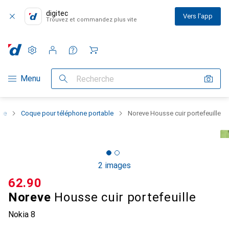
digitec
Vers l'app
Trouvez et commandez plus vite
Paramètres
Compte client
Listes de comparaison
Listes d'envies
Panier
Navigation par catégorie
Menu
Recherche
one
Coque pour téléphone portable
Noreve Housse cuir portefeuille
2 images
CHF
62.90
Noreve
Housse cuir portefeuille
Nokia 8