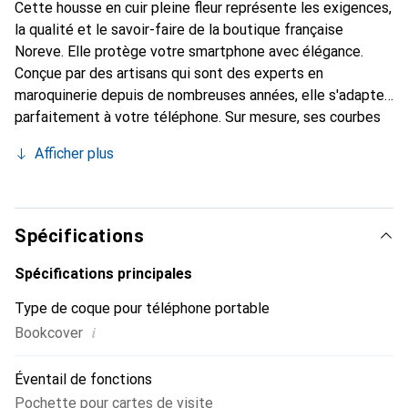
Cette housse en cuir pleine fleur représente les exigences,
la qualité et le savoir-faire de la boutique française
Noreve. Elle protège votre smartphone avec élégance.
Conçue par des artisans qui sont des experts en
maroquinerie depuis de nombreuses années, elle s'adapte
parfaitement à votre téléphone. Sur mesure, ses courbes
délicates lui donnent une véritable seconde peau. Elle
Afficher plus
devient l'accessoire chic et indispensable pour votre
smartphone. Reconnaître internationalement pour ses
produits de haute qualité, la marque Noreve est un choix
sûr pour une clientèle exigeante.
Spécifications
Spécifications principales
Type de coque pour téléphone portable
i
Bookcover
Éventail de fonctions
Pochette pour cartes de visite