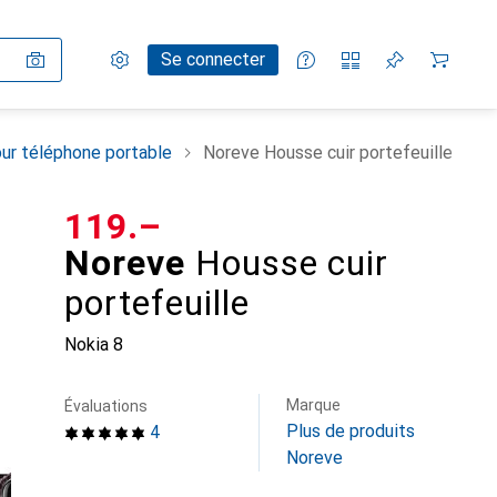
Paramètres
Compte client
Listes de comparaison
Listes d'envies
Panier
Se connecter
ur téléphone portable
Noreve Housse cuir portefeuille
CHF
119.–
Noreve
Housse cuir
portefeuille
Nokia 8
Marque
Évaluations
Plus de produits
4
Noreve