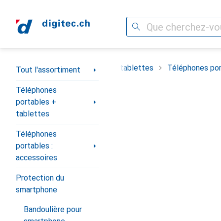
Recherche
Navigation par catégorie
timent
Téléphones portables + tablettes
Téléphones por
Tout l'assortiment
Téléphones
portables +
tablettes
Téléphones
portables :
accessoires
Protection du
smartphone
Bandoulière pour