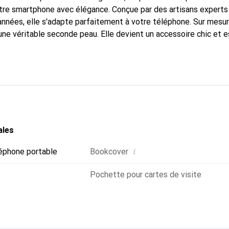
tre smartphone avec élégance. Conçue par des artisans experts
nnées, elle s'adapte parfaitement à votre téléphone. Sur mesur
une véritable seconde peau. Elle devient un accessoire chic et e
 internationalement pour ses produits de haute qualité, la mar
tèle exigeante.
ales
i
éphone portable
Bookcover
Pochette pour cartes de visite