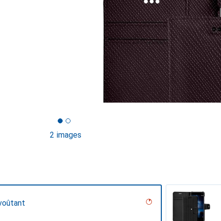
2 images
voûtant