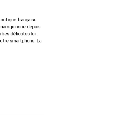
 boutique française
 maroquinerie depuis
rbes délicates lui
 votre smartphone. La
constitue un choix