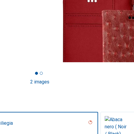
2 images
iliegia