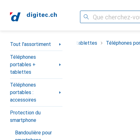
Recherche
Navigation par catégorie
timent
Téléphones portables + tablettes
Téléphones por
Tout l'assortiment
Téléphones
portables +
tablettes
Téléphones
portables :
accessoires
Protection du
smartphone
Bandoulière pour