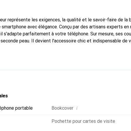
fleur représente les exigences, la qualité et le savoir-faire de la
e smartphone avec élégance. Conçu par des artisans experts en
l s'adapte parfaitement à votre téléphone. Sur mesure, ses cou
 seconde peau. Il devient l'accessoire chic et indispensable de
nue internationalement pour ses produits de haute qualité et 
xigeante.
ales
i
éphone portable
Bookcover
Pochette pour cartes de visite