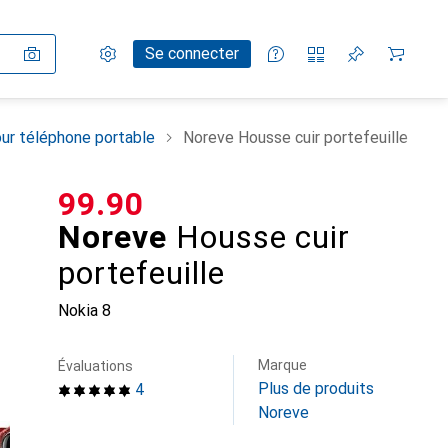
Paramètres
Compte client
Listes de comparaison
Listes d'envies
Panier
Se connecter
ur téléphone portable
Noreve Housse cuir portefeuille
CHF
99.90
Noreve
Housse cuir
portefeuille
Nokia 8
Marque
Évaluations
Plus de produits
4
Noreve