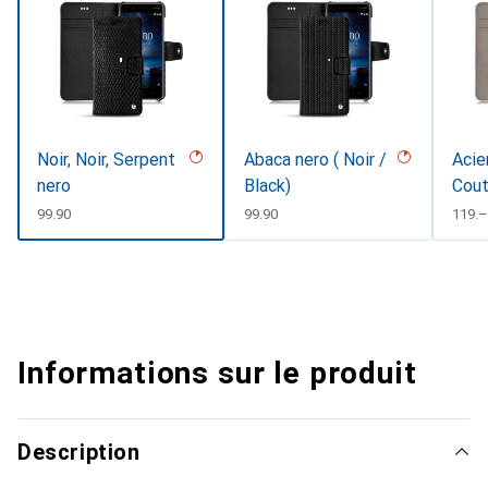
Noir, Noir, Serpent
Abaca nero ( Noir /
Acie
nero
Black)
Cout
#d8
CHF
99.90
CHF
99.90
CHF
119.–
Informations sur le produit
Description