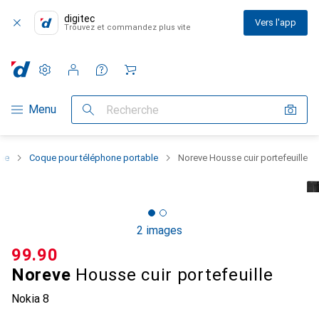
digitec
Vers l'app
Trouvez et commandez plus vite
Paramètres
Compte client
Listes de comparaison
Listes d'envies
Panier
Navigation par catégorie
Menu
Recherche
one
Coque pour téléphone portable
Noreve Housse cuir portefeuille
2 images
CHF
99.90
Noreve
Housse cuir portefeuille
Nokia 8