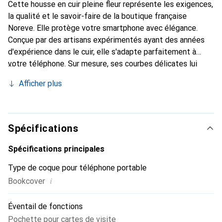
Cette housse en cuir pleine fleur représente les exigences,
la qualité et le savoir-faire de la boutique française
Noreve. Elle protège votre smartphone avec élégance.
Conçue par des artisans expérimentés ayant des années
d'expérience dans le cuir, elle s'adapte parfaitement à
votre téléphone. Sur mesure, ses courbes délicates lui
confèrent une véritable seconde peau. Elle devient
Afficher plus
l'accessoire chic et indispensable pour votre smartphone.
La marque Noreve est reconnue internationalement pour
ses produits de haute qualité et constitue un choix fiable
pour une clientèle exigeante.
Spécifications
Spécifications principales
Type de coque pour téléphone portable
i
Bookcover
Éventail de fonctions
Pochette pour cartes de visite