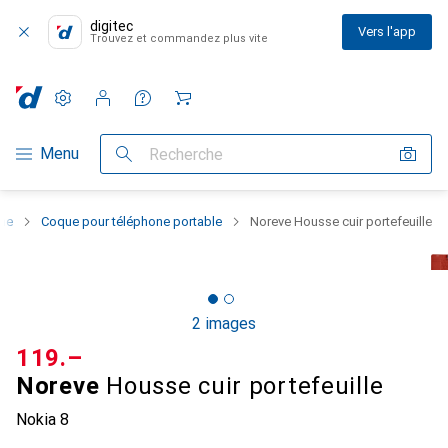
digitec
Vers l'app
Trouvez et commandez plus vite
Paramètres
Compte client
Listes de comparaison
Listes d'envies
Panier
Navigation par catégorie
Menu
Recherche
one
Coque pour téléphone portable
Noreve Housse cuir portefeuille
2 images
CHF
119.–
Noreve
Housse cuir portefeuille
Nokia 8