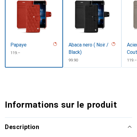
Papaye
Abaca nero ( Noir /
Acie
Black)
Cout
CHF
119.–
#d8
CHF
99.90
CHF
119.–
Informations sur le produit
Description