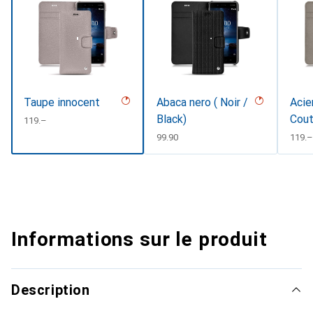
Taupe innocent
Abaca nero ( Noir /
Acie
Black)
Cout
CHF
119.–
#d8
CHF
99.90
CHF
119.–
Informations sur le produit
Description