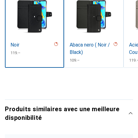
Noir
Abaca nero ( Noir /
Acie
Black)
Cou
CHF
119.–
CHF
109.–
CHF
119.
Produits similaires avec une meilleure
disponibilité