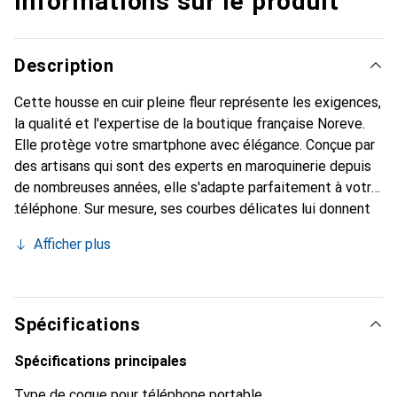
Informations sur le produit
Description
Cette housse en cuir pleine fleur représente les exigences,
la qualité et l'expertise de la boutique française Noreve.
Elle protège votre smartphone avec élégance. Conçue par
des artisans qui sont des experts en maroquinerie depuis
de nombreuses années, elle s'adapte parfaitement à votre
téléphone. Sur mesure, ses courbes délicates lui donnent
une véritable seconde peau. Elle devient un accessoire
Afficher plus
chic et indispensable pour votre smartphone. Reconnaître
internationalement pour ses produits de haute qualité, la
marque Noreve est un choix sûr pour une clientèle
exigeante.
Spécifications
Spécifications principales
Type de coque pour téléphone portable