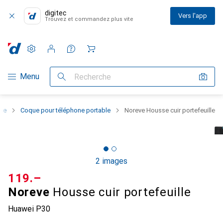
digitec
Vers l'app
Trouvez et commandez plus vite
Paramètres
Compte client
Listes de comparaison
Listes d'envies
Panier
Navigation par catégorie
Menu
Recherche
one
Coque pour téléphone portable
Noreve Housse cuir portefeuille
2 images
CHF
119.–
Noreve
Housse cuir portefeuille
Huawei P30