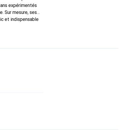
isans expérimentés
e. Sur mesure, ses
ic et indispensable
oduits de haute