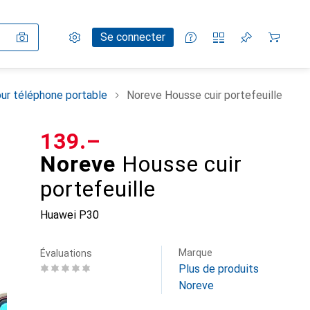
Paramètres
Compte client
Listes de comparaison
Listes d'envies
Panier
Se connecter
ur téléphone portable
Noreve Housse cuir portefeuille
CHF
139.–
Noreve
Housse cuir
portefeuille
Huawei P30
Marque
Évaluations
Plus de produits
Noreve