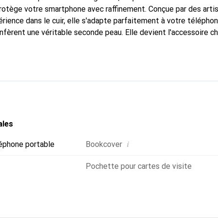
protège votre smartphone avec raffinement. Conçue par des art
rience dans le cuir, elle s'adapte parfaitement à votre téléphon
nfèrent une véritable seconde peau. Elle devient l'accessoire ch
 La marque Noreve est reconnue internationalement pour ses pr
choix fiable pour une clientèle exigeante.
ales
i
éphone portable
Bookcover
Pochette pour cartes de visite