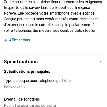
Cette housse en cuir pleine fleur représente les exigences,
la qualité et le savoir-faire de la boutique française
Noreve. Elle protège votre smartphone avec élégance.
Conçue par des artisans expérimentés ayant des années
d'expérience dans le cuir, elle s'adapte parfaitement à
votre téléphone. Sur mesure, ses courbes délicates lui
confèrent une véritable seconde peau. Elle devient
Afficher plus
l'accessoire chic et indispensable pour votre smartphone.
Reconnaître à l'international pour ses produits de haute
qualité, la marque Noreve est un choix fiable pour une
clientèle exigeante.
Spécifications
Spécifications principales
Type de coque pour téléphone portable
i
Bookcover
Éventail de fonctions
Pochette pour cartes de visite