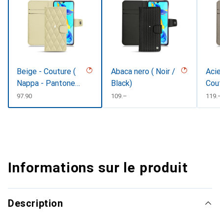
Beige - Couture (
Abaca nero ( Noir /
Acie
Nappa - Pantone
Black)
Cou
#ceb888 )
CHF
97.90
CHF
109.–
CHF
119.
Informations sur le produit
Description