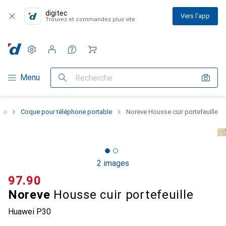
digitec
Vers l'app
Trouvez et commandez plus vite
Paramètres
Compte client
Listes de comparaison
Listes d'envies
Panier
Navigation par catégorie
Menu
Recherche
one
Coque pour téléphone portable
Noreve Housse cuir portefeuille
2 images
CHF
97.90
Noreve
Housse cuir portefeuille
Huawei P30