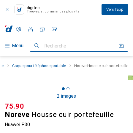
digitec
Vers l'app
Trouvez et commandez plus vite
Paramètres
Compte client
Listes de comparaison
Listes d'envies
Panier
Navigation par catégorie
Menu
Recherche
one
Coque pour téléphone portable
Noreve Housse cuir portefeuille
2 images
CHF
75.90
Noreve
Housse cuir portefeuille
Huawei P30