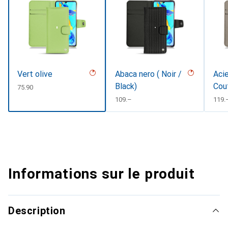
Vert olive
Abaca nero ( Noir /
Acie
Black)
Cou
CHF
75.90
CHF
109.–
CHF
119.
Informations sur le produit
Description