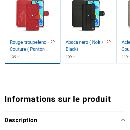
Rouge troupelenc -
Abaca nero ( Noir /
Acie
Couture ( Pantone
Black)
Cou
#AB191A )
CHF
139.–
CHF
109.–
CHF
119.
Informations sur le produit
Description