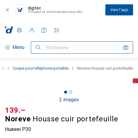
digitec
Vers l'app
Trouvez et commandez plus vite
Paramètres
Compte client
Listes de comparaison
Listes d'envies
Panier
Navigation par catégorie
Menu
Recherche
one
Coque pour téléphone portable
Noreve Housse cuir portefeuille
2 images
CHF
139.–
Noreve
Housse cuir portefeuille
Huawei P30