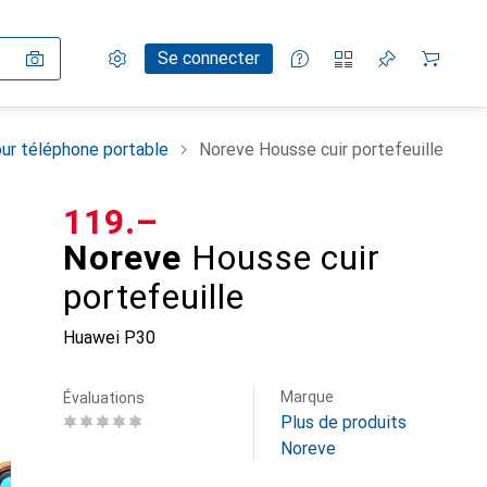
Paramètres
Compte client
Listes de comparaison
Listes d'envies
Panier
Se connecter
ur téléphone portable
Noreve Housse cuir portefeuille
CHF
119.–
Noreve
Housse cuir
portefeuille
Huawei P30
Marque
Évaluations
Plus de produits
Noreve