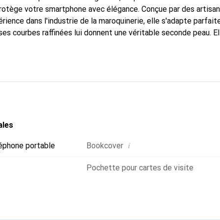
 protège votre smartphone avec élégance. Conçue par des artisa
rience dans l'industrie de la maroquinerie, elle s'adapte parfai
ses courbes raffinées lui donnent une véritable seconde peau. El
dispensable pour votre smartphone. La marque Noreve est recon
ses produits de haute qualité et constitue un choix fiable pour 
ales
i
éphone portable
Bookcover
Pochette pour cartes de visite