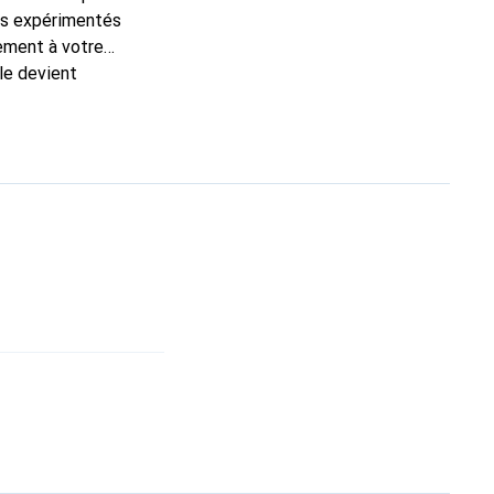
ns expérimentés
tement à votre
le devient
nue
une clientèle