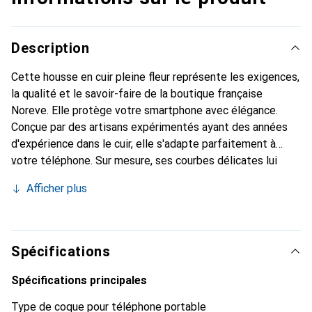
Description
Cette housse en cuir pleine fleur représente les exigences,
la qualité et le savoir-faire de la boutique française
Noreve. Elle protège votre smartphone avec élégance.
Conçue par des artisans expérimentés ayant des années
d'expérience dans le cuir, elle s'adapte parfaitement à
votre téléphone. Sur mesure, ses courbes délicates lui
confèrent une véritable seconde peau. Elle devient un
Afficher plus
accessoire chic et indispensable pour votre smartphone.
Reconnaître internationalement pour ses produits de
haute qualité, la marque Noreve est un choix fiable pour
une clientèle exigeante.
Spécifications
Spécifications principales
Type de coque pour téléphone portable