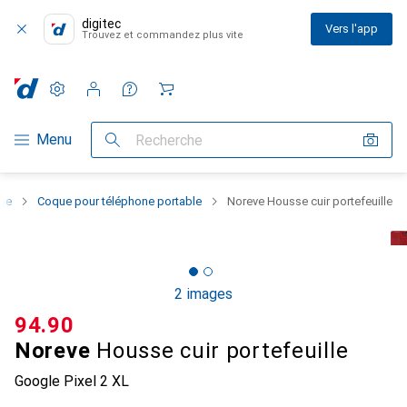
digitec
Vers l'app
Trouvez et commandez plus vite
Paramètres
Compte client
Listes de comparaison
Listes d'envies
Panier
Navigation par catégorie
Menu
Recherche
one
Coque pour téléphone portable
Noreve Housse cuir portefeuille
2 images
CHF
94.90
Noreve
Housse cuir portefeuille
Google Pixel 2 XL