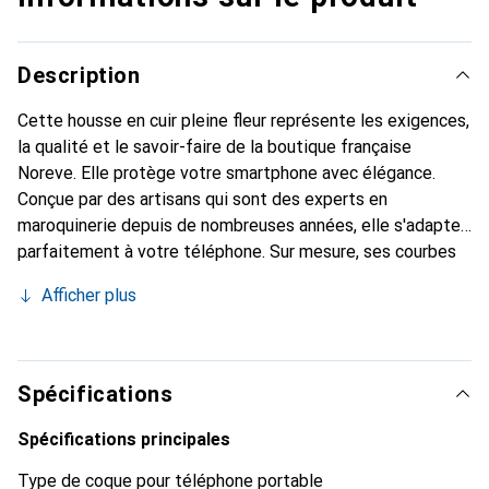
Description
Cette housse en cuir pleine fleur représente les exigences,
la qualité et le savoir-faire de la boutique française
Noreve. Elle protège votre smartphone avec élégance.
Conçue par des artisans qui sont des experts en
maroquinerie depuis de nombreuses années, elle s'adapte
parfaitement à votre téléphone. Sur mesure, ses courbes
délicates lui confèrent une véritable seconde peau. Elle
Afficher plus
devient un accessoire chic et incontournable pour votre
smartphone. Reconnaissance internationale pour ses
produits de haute qualité, la marque Noreve est un choix
sûr pour une clientèle exigeante.
Spécifications
Spécifications principales
Type de coque pour téléphone portable