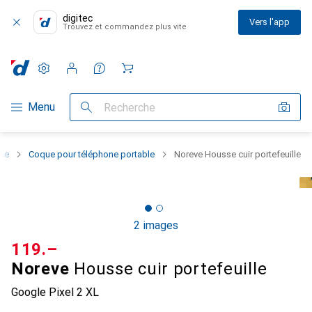
digitec
Vers l'app
Trouvez et commandez plus vite
Paramètres
Compte client
Listes de comparaison
Listes d'envies
Panier
Navigation par catégorie
Menu
Recherche
one
Coque pour téléphone portable
Noreve Housse cuir portefeuille
2 images
CHF
119.–
Noreve
Housse cuir portefeuille
Google Pixel 2 XL