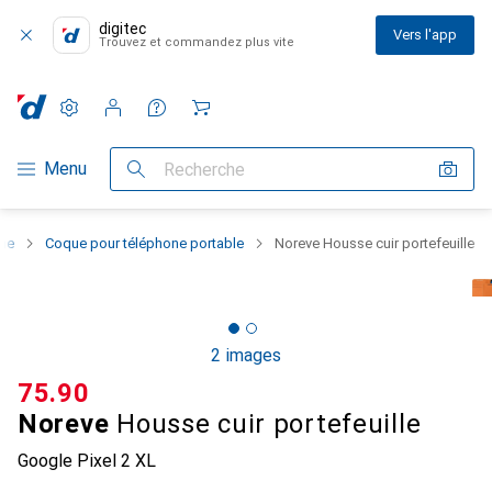
digitec
Vers l'app
Trouvez et commandez plus vite
Paramètres
Compte client
Listes de comparaison
Listes d'envies
Panier
Navigation par catégorie
Menu
Recherche
one
Coque pour téléphone portable
Noreve Housse cuir portefeuille
2 images
CHF
75.90
Noreve
Housse cuir portefeuille
Google Pixel 2 XL