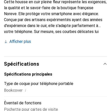
Cette housse en cuir pleine fleur représente les exigences,
la qualité et le savoir-faire de la boutique française
Noreve. Elle protège votre smartphone avec élégance.
Conçue par des artisans expérimentés ayant des années
d'expérience dans le cuir, elle s'adapte parfaitement à
votre téléphone. Sur mesure, ses courbes délicates lui
donnent une véritable seconde peau. Elle devient
Afficher plus
l'accessoire chic et indispensable pour votre smartphone.
Reconnaissable à l'international pour ses produits de haute
qualité, la marque Noreve est un choix fiable pour une
clientèle exigeante.
Spécifications
Spécifications principales
Type de coque pour téléphone portable
i
Bookcover
Éventail de fonctions
Pochette pour cartes de visite