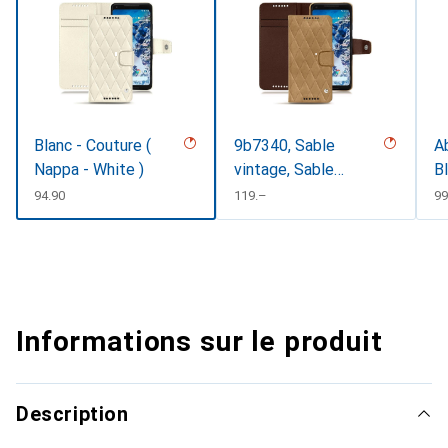
Blanc - Couture (
9b7340, Sable
Ab
Nappa - White )
vintage, Sable
B
vintage - Couture
CHF
94.90
CHF
119.–
C
99
Informations sur le produit
Description