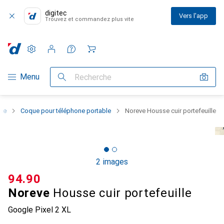
digitec
Vers l'app
Trouvez et commandez plus vite
Paramètres
Compte client
Listes de comparaison
Listes d'envies
Panier
Navigation par catégorie
Menu
Recherche
one
Coque pour téléphone portable
Noreve Housse cuir portefeuille
2 images
CHF
94.90
Noreve
Housse cuir portefeuille
Google Pixel 2 XL