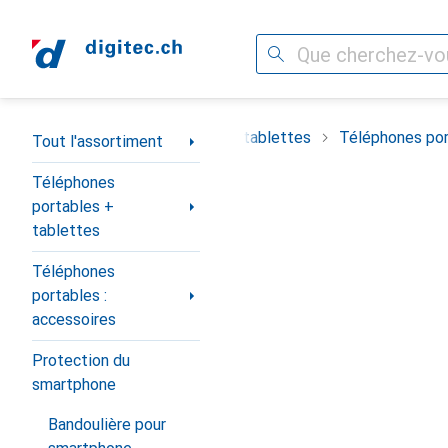
Recherche
Navigation par catégorie
timent
Téléphones portables + tablettes
Téléphones por
Tout l'assortiment
Téléphones
portables +
tablettes
Téléphones
portables :
accessoires
Protection du
smartphone
Bandoulière pour