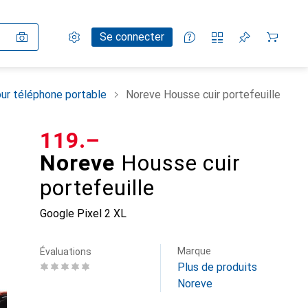
Paramètres
Compte client
Listes de comparaison
Listes d'envies
Panier
Se connecter
ur téléphone portable
Noreve Housse cuir portefeuille
CHF
119.–
Noreve
Housse cuir
portefeuille
Google Pixel 2 XL
Marque
Évaluations
Plus de produits
Noreve