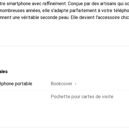
tre smartphone avec raffinement. Conçue par des artisans qui s
nombreuses années, elle s'adapte parfaitement à votre télépho
nnent une véritable seconde peau. Elle devient l'accessoire chic
naissable à l'international pour ses produits de haute qualité,
ientèle exigeante.
ales
i
éphone portable
Bookcover
Pochette pour cartes de visite