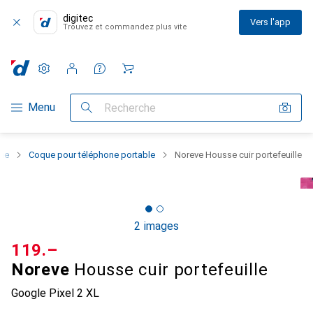
digitec
Vers l'app
Trouvez et commandez plus vite
Paramètres
Compte client
Listes de comparaison
Listes d'envies
Panier
Navigation par catégorie
Menu
Recherche
one
Coque pour téléphone portable
Noreve Housse cuir portefeuille
2 images
CHF
119.–
Noreve
Housse cuir portefeuille
Google Pixel 2 XL