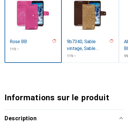
Rose BB
9b7340, Sable
Ab
vintage, Sable
B
CHF
119.–
vintage - Couture
CHF
119.–
C
99
Informations sur le produit
Description