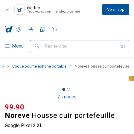
digitec
Vers l'app
Trouvez et commandez plus vite
Paramètres
Compte client
Listes de comparaison
Listes d'envies
Panier
Navigation par catégorie
Menu
Recherche
one
Coque pour téléphone portable
Noreve Housse cuir portefeuille
2 images
CHF
99.90
Noreve
Housse cuir portefeuille
Google Pixel 2 XL