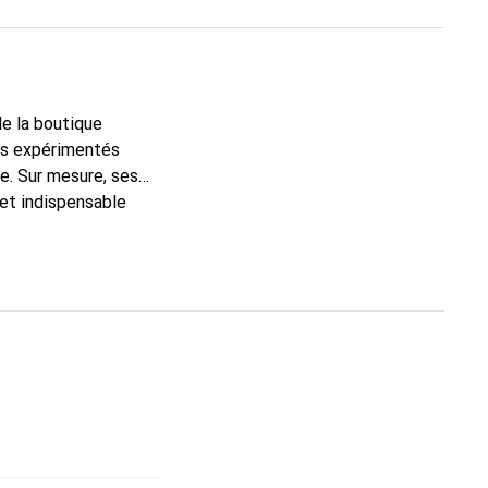
de la boutique
ns expérimentés
e. Sur mesure, ses
 et indispensable
ité, la marque