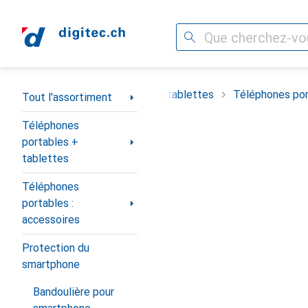
Recherche
Navigation par catégorie
timent
Téléphones portables + tablettes
Téléphones por
Tout l'assortiment
Téléphones
portables +
tablettes
Téléphones
portables :
accessoires
Protection du
smartphone
Bandoulière pour