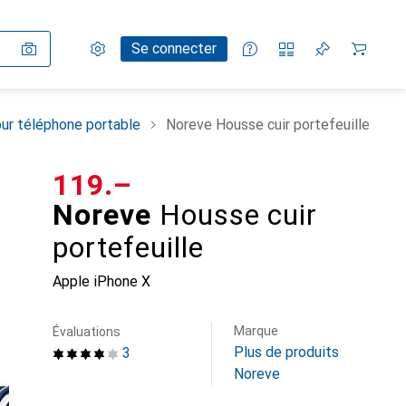
Paramètres
Compte client
Listes de comparaison
Listes d'envies
Panier
Se connecter
ur téléphone portable
Noreve Housse cuir portefeuille
CHF
119.–
Noreve
Housse cuir
portefeuille
Apple iPhone X
Marque
Évaluations
Plus de produits
3
Noreve