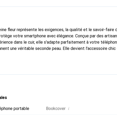
ine fleur représente les exigences, la qualité et le savoir-faire 
 protège votre smartphone avec élégance. Conçue par des artisa
rience dans le cuir, elle s'adapte parfaitement à votre téléphon
nnent une véritable seconde peau. Elle devient l'accessoire chic
Reconnaître internationalement pour ses produits de haute qual
le pour une clientèle exigeante.
ales
i
éphone portable
Bookcover