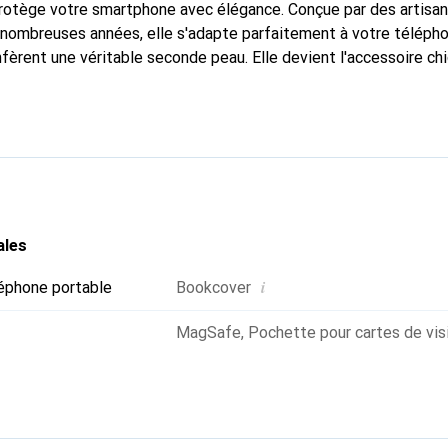
protège votre smartphone avec élégance. Conçue par des artisa
nombreuses années, elle s'adapte parfaitement à votre télépho
nfèrent une véritable seconde peau. Elle devient l'accessoire ch
Reconnaître internationalement pour ses produits de haute qual
 pour une clientèle exigeante.
ales
i
éphone portable
Bookcover
MagSafe
,
Pochette pour cartes de vis