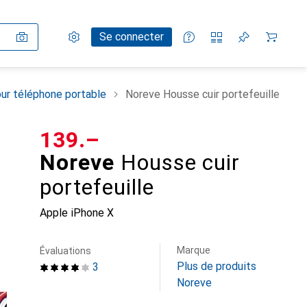
Paramètres
Compte client
Listes de comparaison
Listes d'envies
Panier
Se connecter
ur téléphone portable
Noreve Housse cuir portefeuille
CHF
139.–
Noreve
Housse cuir
portefeuille
Apple iPhone X
Marque
Évaluations
Plus de produits
3
Noreve