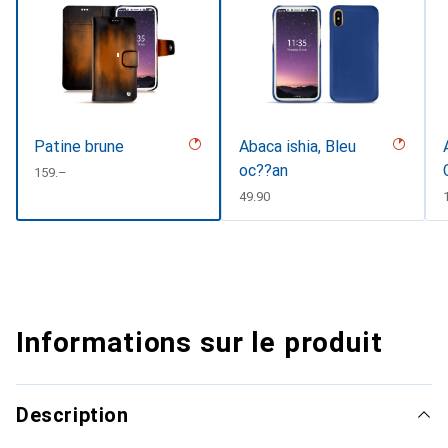
Patine brune
Abaca ishia, Bleu
oc??an
CHF
159.–
CHF
49.90
Informations sur le produit
Description