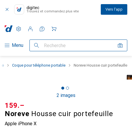
digitec
Vers l'app
Trouvez et commandez plus vite
Paramètres
Compte client
Listes de comparaison
Listes d'envies
Panier
Navigation par catégorie
Menu
Recherche
one
Coque pour téléphone portable
Noreve Housse cuir portefeuille
2 images
CHF
159.–
Noreve
Housse cuir portefeuille
Apple iPhone X