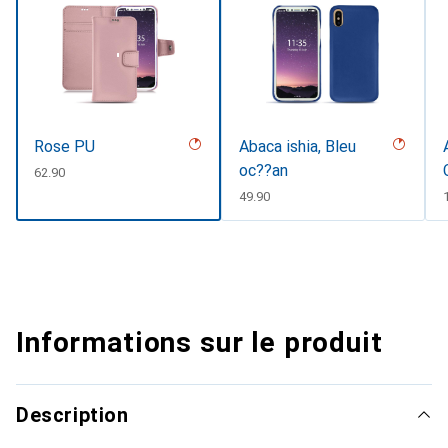
Rose PU
Abaca ishia, Bleu
oc??an
CHF
62.90
CHF
49.90
Informations sur le produit
Description