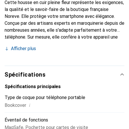
Cette housse en cuir pleine fleur représente les exigences,
la qualité et le savoir-faire de la boutique française
Noreve. Elle protège votre smartphone avec élégance.
Conçue par des artisans experts en maroquinerie depuis de
nombreuses années, elle s'adapte parfaitement à votre
téléphone. Sur mesure, elle confère à votre appareil une
véritable seconde peau avec ses courbes délicates. Elle
Afficher plus
devient l'accessoire chic et indispensable pour votre
smartphone. Reconnaître internationalement pour ses
produits de haute qualité, la marque Noreve est un choix
sûr pour une clientèle exigeante.
Spécifications
Spécifications principales
Type de coque pour téléphone portable
i
Bookcover
Éventail de fonctions
MagSafe
,
Pochette pour cartes de visite