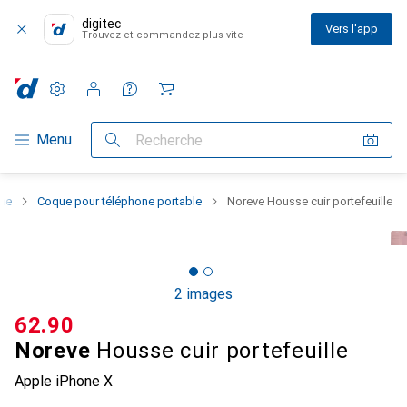
digitec
Vers l'app
Trouvez et commandez plus vite
Paramètres
Compte client
Listes de comparaison
Listes d'envies
Panier
Navigation par catégorie
Menu
Recherche
one
Coque pour téléphone portable
Noreve Housse cuir portefeuille
2 images
CHF
62.90
Noreve
Housse cuir portefeuille
Apple iPhone X