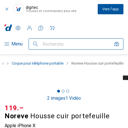
digitec
Vers l'app
Trouvez et commandez plus vite
Paramètres
Compte client
Listes de comparaison
Listes d'envies
Panier
Navigation par catégorie
Menu
Recherche
one
Coque pour téléphone portable
Noreve Housse cuir portefeuille
2 images
1 Vidéo
CHF
119.–
Noreve
Housse cuir portefeuille
Apple iPhone X