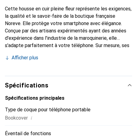
Cette housse en cuir pleine fleur représente les exigences,
la qualité et le savoir-faire de la boutique française
Noreve. Elle protège votre smartphone avec élégance.
Conçue par des artisans expérimentés ayant des années
d'expérience dans l'industrie de la maroquinerie, elle
s'adapte parfaitement à votre téléphone. Sur mesure, ses
courbes délicates lui confèrent une véritable seconde
Afficher plus
peau. Elle devient l'accessoire chic et indispensable pour
votre smartphone. La marque Noreve est reconnue
internationalement pour ses produits de haute qualité et
constitue un choix fiable pour une clientèle exigeante.
Spécifications
Spécifications principales
Type de coque pour téléphone portable
i
Bookcover
Éventail de fonctions