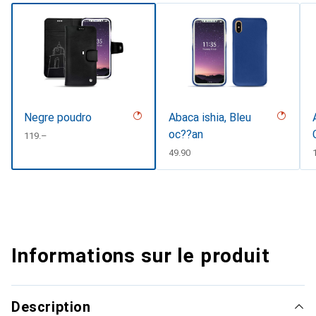
Negre poudro
Abaca ishia, Bleu
oc??an
CHF
119.–
CHF
49.90
Informations sur le produit
Description