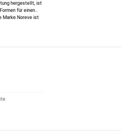
ung hergestellt, ist
Formen für einen
ie Marke Noreve ist
r den anspruchsvollen
ite