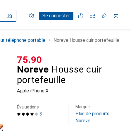
Paramètres
Compte client
Listes de comparaison
Listes d'envies
Panier
Se connecter
ur téléphone portable
Noreve Housse cuir portefeuille
CHF
75.90
Noreve
Housse cuir
portefeuille
Apple iPhone X
Marque
Évaluations
Plus de produits
3
Noreve