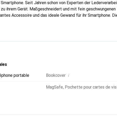
r Smartphone. Seit Jahren schon von Experten der Lederverarbeit
g zu ihrem Gerät. Maßgeschneidert und mit fein geschwungenen 
gantes Accessoire und das ideale Gewand für ihr Smartphone. D
 hochwertigen Produkte bekannt und ist stets eine gute Wahl fü
ales
i
éphone portable
Bookcover
MagSafe
,
Pochette pour cartes de vis