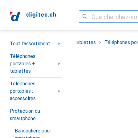
Recherche
Navigation par catégorie
timent
Téléphones portables + tablettes
Téléphones por
Tout l'assortiment
Téléphones
portables +
tablettes
Téléphones
portables :
accessoires
Protection du
smartphone
Bandoulière pour