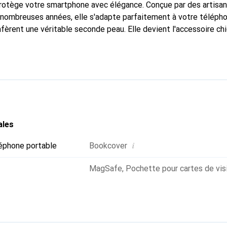
protège votre smartphone avec élégance. Conçue par des artisa
nombreuses années, elle s'adapte parfaitement à votre télépho
nfèrent une véritable seconde peau. Elle devient l'accessoire ch
Reconnaître internationalement pour ses produits de haute qual
 pour une clientèle exigeante.
ales
i
éphone portable
Bookcover
MagSafe
,
Pochette pour cartes de vis