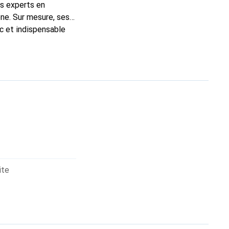
ns experts en
ne. Sur mesure, ses
ic et indispensable
ité, la marque
ite