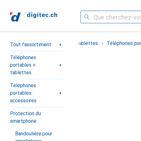
Recherche
Navigation par catégorie
timent
Téléphones portables + tablettes
Téléphones por
Tout l'assortiment
Téléphones
portables +
tablettes
Téléphones
portables :
accessoires
Protection du
smartphone
Bandoulière pour