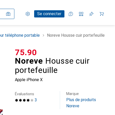
Paramètres
Compte client
Listes de comparaison
Listes d'envies
Panier
Se connecter
ur téléphone portable
Noreve Housse cuir portefeuille
CHF
75.90
Noreve
Housse cuir
portefeuille
Apple iPhone X
Marque
Évaluations
Plus de produits
3
Noreve