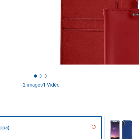
2 images
1 Vidéo
ppa)