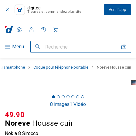
digitec
Vers l'app
Trouvez et commandez plus vite
Paramètres
Compte client
Listes de comparaison
Listes d'envies
Panier
Navigation par catégorie
Menu
Recherche
 du smartphone
Coque pour téléphone portable
Noreve Housse cuir
8 images
1 Vidéo
CHF
49.90
Noreve
Housse cuir
Nokia 8 Sirocco