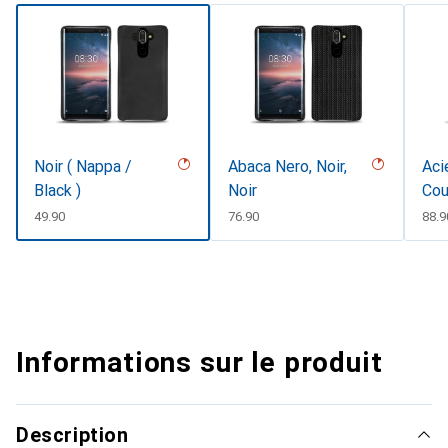
Noir ( Nappa /
Abaca Nero, Noir,
Aci
Black )
Noir
Cou
CHF
49.90
CHF
76.90
CHF
88.9
Informations sur le produit
Description