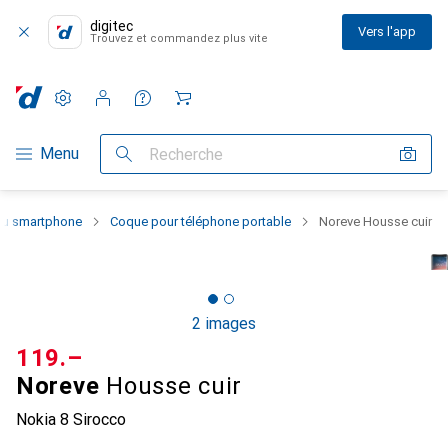
digitec
Vers l'app
Trouvez et commandez plus vite
Paramètres
Compte client
Listes de comparaison
Listes d'envies
Panier
Navigation par catégorie
Menu
Recherche
 du smartphone
Coque pour téléphone portable
Noreve Housse cuir
2 images
CHF
119.–
Noreve
Housse cuir
Nokia 8 Sirocco