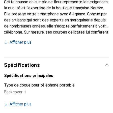
Cette housse en cuir pleine fleur représente les exigences,
la qualité et l'expertise de la boutique française Noreve.
Elle protège votre smartphone avec élégance. Conçue par
des artisans qui sont des experts en maroquinerie depuis
de nombreuses années, elle s'adapte parfaitement à votre
téléphone. Sur mesure, ses courbes délicates lui confèrent
une véritable seconde peau. Elle devient l'accessoire chic
Afficher plus
et indispensable de votre smartphone. Reconnaître
internationalement pour ses produits de haute qualité, la
marque Noreve est un choix sûr pour une clientèle
exigeante.
Spécifications
Spécifications principales
Type de coque pour téléphone portable
i
Backcover
Afficher plus