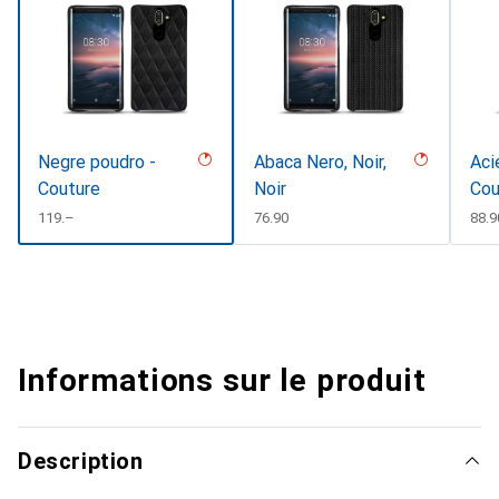
Negre poudro -
Abaca Nero, Noir,
Aci
Couture
Noir
Cou
CHF
119.–
CHF
76.90
CHF
88.9
Informations sur le produit
Description