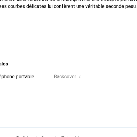
ses courbes délicates lui confèrent une véritable seconde peau.
dispensable pour votre smartphone. Reconnaître internationaleme
que Noreve est un choix fiable pour une clientèle exigeante.
ales
i
éphone portable
Backcover