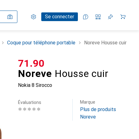
Paramètres
Compte client
Listes de comparaison
Listes d'envies
Panier
Se connecter
Coque pour téléphone portable
Noreve Housse cuir
CHF
71.90
Noreve
Housse cuir
Nokia 8 Sirocco
Marque
Évaluations
Plus de produits
Noreve