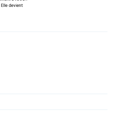
 Elle devient
nt pour ses produits