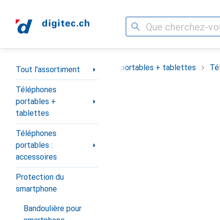
Recherche
Navigation par catégorie
Tout l'assortiment
Téléphones portables + tablettes
Té
Tout l'assortiment
Téléphones
portables +
tablettes
Téléphones
portables :
accessoires
Protection du
smartphone
Bandoulière pour