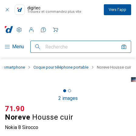
digitec
Vers l'app
Trouvez et commandez plus vite
Paramètres
Compte client
Listes de comparaison
Listes d'envies
Panier
Navigation par catégorie
Menu
Recherche
 du smartphone
Coque pour téléphone portable
Noreve Housse cuir
2 images
CHF
71.90
Noreve
Housse cuir
Nokia 8 Sirocco