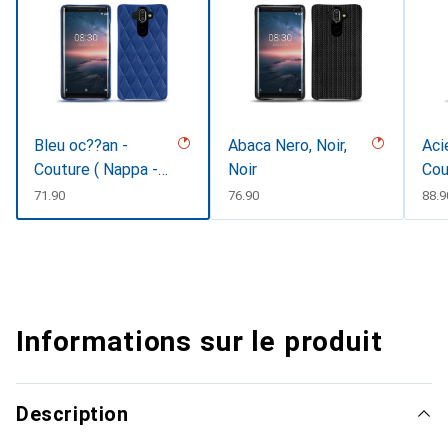
Bleu oc??an -
Abaca Nero, Noir,
Aci
Couture ( Nappa -
Noir
Cou
Pantone #15458a)
CHF
71.90
CHF
76.90
CHF
88.9
Informations sur le produit
Description