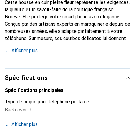
Cette housse en cuir pleine fleur représente les exigences,
la qualité et le savoir-faire de la boutique française
Noreve. Elle protège votre smartphone avec élégance.
Conçue par des artisans experts en maroquinerie depuis de
nombreuses années, elle s'adapte parfaitement à votre
téléphone. Sur mesure, ses courbes délicates lui donnent
une véritable seconde peau. Elle devient l'accessoire chic
Afficher plus
et indispensable pour votre smartphone. Reconnaître
internationalement pour ses produits de haute qualité, la
marque Noreve est un choix sûr pour une clientèle
exigeante.
Spécifications
Spécifications principales
Type de coque pour téléphone portable
i
Backcover
Afficher plus