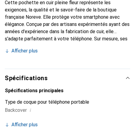
Cette pochette en cuir pleine fleur représente les
exigences, la qualité et le savoir-faire de la boutique
française Noreve. Elle protège votre smartphone avec
élégance. Conçue par des artisans expérimentés ayant des
années d'expérience dans la fabrication de cuir, elle
s'adapte parfaitement à votre téléphone. Sur mesure, ses
courbes délicates offrent une véritable seconde peau. Elle
Afficher plus
devient l'accessoire chic et indispensable pour votre
smartphone. La marque Noreve est reconnue
internationalement pour ses produits de haute qualité et
constitue un choix fiable pour une clientèle exigeante.
Spécifications
Spécifications principales
Type de coque pour téléphone portable
i
Backcover
Afficher plus