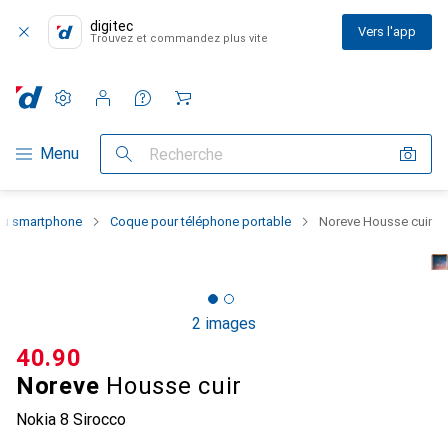
digitec
Vers l'app
Trouvez et commandez plus vite
Paramètres
Compte client
Listes de comparaison
Listes d'envies
Panier
Navigation par catégorie
Menu
Recherche
 du smartphone
Coque pour téléphone portable
Noreve Housse cuir
2 images
CHF
40.90
Noreve
Housse cuir
Nokia 8 Sirocco