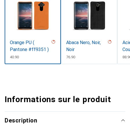
Orange PU (
Abaca Nero, Noir,
Aci
Pantone #ff9351 )
Noir
Cou
CHF
40.90
CHF
76.90
CHF
88.9
Informations sur le produit
Description