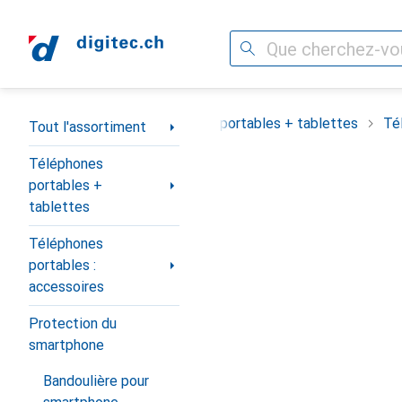
Recherche
Navigation par catégorie
Tout l'assortiment
Téléphones portables + tablettes
Té
Tout l'assortiment
Téléphones
portables +
tablettes
Téléphones
portables :
accessoires
Protection du
smartphone
Bandoulière pour