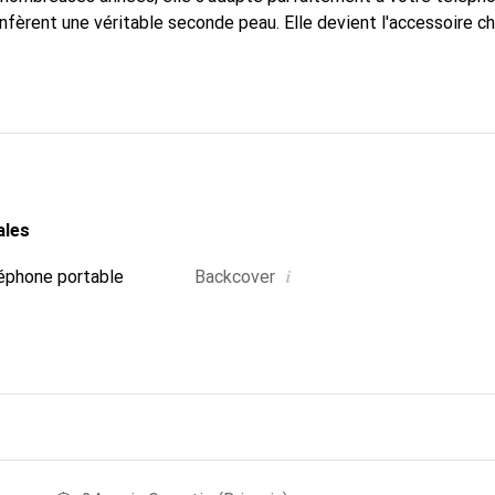
nfèrent une véritable seconde peau. Elle devient l'accessoire ch
 La marque Noreve est reconnue internationalement pour ses pr
choix sûr pour une clientèle exigeante.
ales
i
éphone portable
Backcover