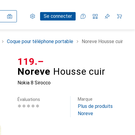
Paramètres
Compte client
Listes de comparaison
Listes d'envies
Panier
Se connecter
Coque pour téléphone portable
Noreve Housse cuir
CHF
119.–
Noreve
Housse cuir
Nokia 8 Sirocco
Marque
Évaluations
Plus de produits
Noreve