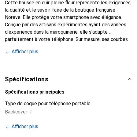
Cette housse en cuir pleine fleur représente les exigences,
la qualité et le savoir-faire de la boutique française
Noreve. Elle protège votre smartphone avec élégance.
Conçue par des artisans expérimentés ayant des années
d'expérience dans la maroquinerie, elle s'adapte
parfaitement à votre téléphone. Sur mesure, ses courbes
délicates lui confèrent une véritable seconde peau. Elle
Afficher plus
devient l'accessoire chic et indispensable pour votre
smartphone. Reconnu internationalement pour ses
produits de haute qualité, la marque Noreve est un choix
fiable pour une clientèle exigeante.
Spécifications
Spécifications principales
Type de coque pour téléphone portable
i
Backcover
Afficher plus