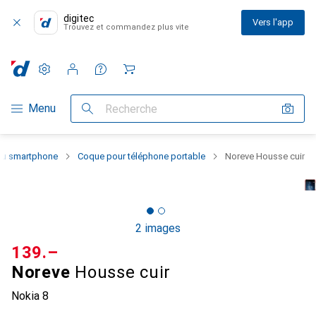
digitec
Vers l'app
Trouvez et commandez plus vite
Paramètres
Compte client
Listes de comparaison
Listes d'envies
Panier
Navigation par catégorie
Menu
Recherche
 du smartphone
Coque pour téléphone portable
Noreve Housse cuir
2 images
CHF
139.–
Noreve
Housse cuir
Nokia 8