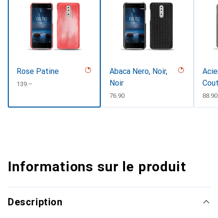
Rose Patine
Abaca Nero, Noir,
Acie
Noir
Cout
CHF
139.–
CHF
76.90
CHF
88.90
Informations sur le produit
Description